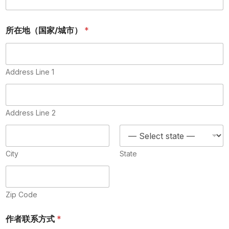
S
t
a
所在地（国家/城市）
*
t
e
s
+
Address Line 1
1
Address Line 2
City
State
Zip Code
作者联系方式
*