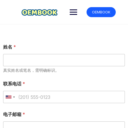
跳
转
OEMBOOK
到
内
容
姓名
*
真实姓名或笔名，需明确标识。
联系电话
*
U
n
i
电子邮箱
*
t
e
d