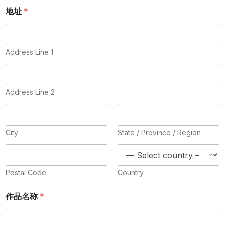
如
下
地址
*
第
三
方
渠
Address Line 1
道
宣
传
电
Address Line 2
邮
City
State / Province / Region
Postal Code
Country
作品名称
*