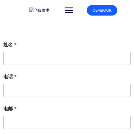
跳
转
OEMBOOK
到
内
容
姓名
*
作
电话
*
品
类
型
同
意
视
电邮
*
频
图
文
在