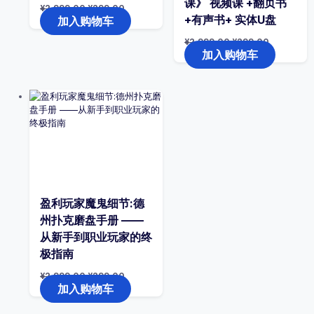
课》 视频课 +翻页书
原
当
¥
2,999.00
¥
299.00
价
前
+有声书+ 实体U盘
加入购物车
为：
价
¥2,999.00。
格
原
当
¥
2,999.00
¥
299.00
为：
价
前
加入购物车
¥299.00。
为：
价
¥2,999.00。
格
为：
¥299.00。
盈利玩家魔鬼细节:德
州扑克磨盘手册 ——
从新手到职业玩家的终
极指南
原
当
¥
2,999.00
¥
299.00
价
前
加入购物车
为：
价
¥2,999.00。
格