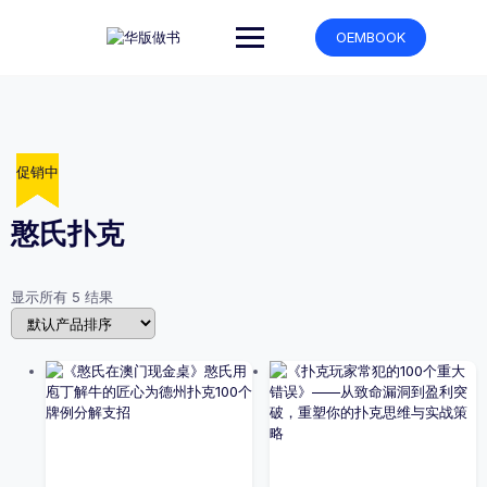
跳
转
OEMBOOK
到
内
容
促销中
促销中
促销中
促销中
促销中
憨氏扑克
显示所有 5 结果