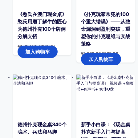
《憨氏在澳门现金桌》
《扑克玩家常犯的100
憨氏用庖丁解牛的匠心
个重大错误》——从致
为德州扑克100个牌例
命漏洞到盈利突破，重
分解支招
塑你的扑克思维与实战
策略
原
当
¥
2,999.00
¥
299.00
价
前
加入购物车
原
当
¥
2,999.00
¥
299.00
为：
价
价
前
加入购物车
¥2,999.00。
格
为：
价
为：
¥2,999.00。
格
¥299.00。
为：
¥299.00。
德州扑克现金桌340个
新手小白课：《现金桌
骗术、兵法和马脚
扑克新手入门与提高