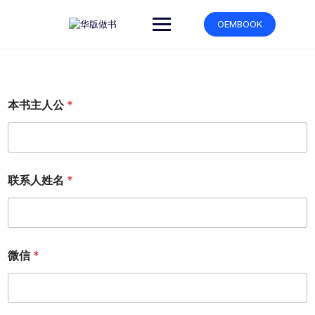
跳
转
OEMBOOK
到
内
容
本书主人公
*
联系人姓名
*
微信
*