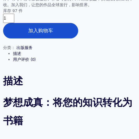
收。加入我们，让您的作品全球发行，影响世界。
¥20,000.00。
库存 97 件
纸
质
书
加入购物车
出
版
服
分类：
出版服务
务
描述
（中
用户评价 (0)
国
人
文
描述
出
版
社
梦想成真：将您的知识转化为
香
港
联
书籍
合
英
国
书