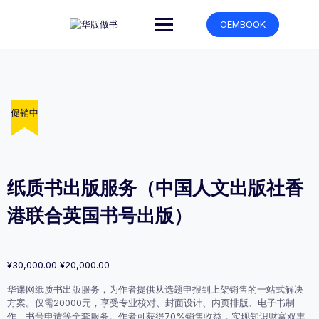
跳
转
OEMBOOK
到
内
容
促销中
促销中
促销中
促销中
纸质书出版服务（中国人文出版社香
港联合英国书号出版）
原
当
¥
30,000.00
¥
20,000.00
价
前
华课网纸质书出版服务，为作者提供从选题申报到上架销售的一站式解决
为：
价
方案。仅需20000元，享受专业校对、封面设计、内页排版、电子书制
¥30,000.00。
格
作、书号申请等全套服务。作者可获得70%销售收益，实现知识财富双丰
为：