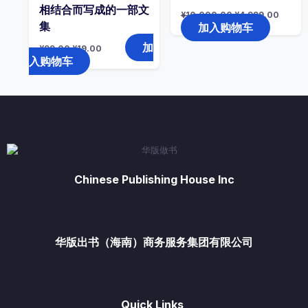
相结合而写成的一部文
原
当
¥
10,000.00
¥
4,999.00
价
前
集
加入购物车
为：
价
¥10,000.00。
格
原
当
加
¥
99.00
¥
19.00
为：
价
前
入购物车
¥4,99
为：
价
¥99.00。
格
为：
¥19.00。
Chinese Publishing House Inc
华版出书（海南）商务服务集团有限公司
Quick Links