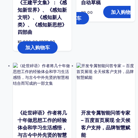
《王建平文集》：《感
自动草稿
知新世界》、《感知新
加入购物
¥
0.00
文明》、《感知新人
车
类》、《感知新思想》
四部曲
原
当
¥
1,000.00
¥
299.00
价
前
加入购物车
为：
价
¥1,000.00。
格
为：
¥299.00。
《处世碎语》作者将几
开发专属智能问答专家
十年做思想工作的经验
– 百度首页展现 全天候
体会和学习生活感悟，
客户支持，品牌智慧赋
与古今中外先贤的智慧
能