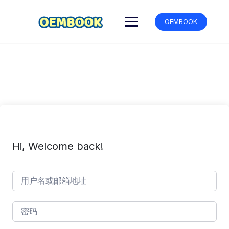
跳
转
OEMBOOK
到
内
容
Hi, Welcome back!