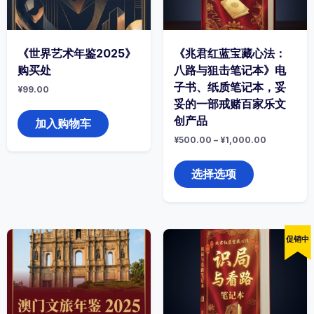
《世界艺术年鉴2025》
《兆君红蓝宝藏心法：
购买处
八路与狙击笔记本》电
子书、纸质笔记本，妥
¥
99.00
妥的一部戒赌百家乐文
创产品
加入购物车
¥
500.00
–
¥
1,000.00
本
产
选择选项
品
有
多
种
变
促销中
体。
可
在
产
品