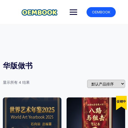
跳
转
OEMBOOK
到
内
容
华版做书
显示所有 4 结果
促销中