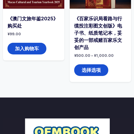
页
面
上
选
《澳门文旅年鉴2025》
《百家乐识局看路与行
择
购买处
缆投注彩图文创版》电
这
子书、纸质笔记本，妥
¥
99.00
些
妥的一部戒赌百家乐文
选
项
创产品
加入购物车
¥
500.00
–
¥
1,000.00
本
产
选择选项
品
有
多
种
变
体。
可
在
产
品
页